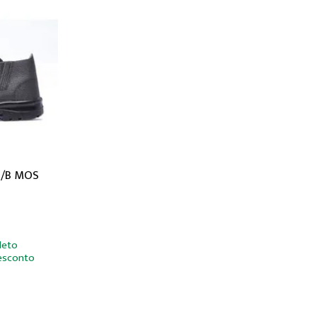
S/B MOS
leto
esconto