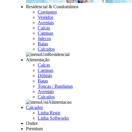
Residencial & Condomínios
Conjuntos
Vestidos
Aventais
Calças
Camisas
Jalecos
Batas
Calçados
Alimentação
Calças
Camisas
Dólmãs
Batas
Toucas / Bandanas
Aventais
Calçados
Calçados
Linha Regis
Linha Softworks
Outlet
Premium